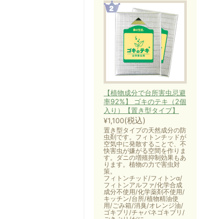
【植物成分で台所害虫忌避
率92%】 ゴキのテキ（2個
入り）【置き型タイプ】
(税込)
¥1,100
置き型タイプの天然成分の防
虫剤です。フィトンチッドが
空気中に発散することで、不
快害虫が嫌がる空間を作りま
す。ダニの増殖抑制効果もあ
ります。植物の力で害虫対
策。
フィトンチッド/フィトンα/
フィトンアルファ/化学合成
成分不使用/化学薬剤不使用/
キッチン/台所/植物精油使
用/ごみ箱/消臭/オレンジ油/
ゴキブリ/チャバネゴキブリ/