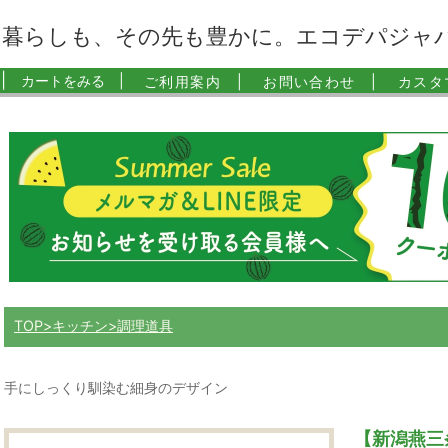
暮らしも、その先も豊かに。エコデパジャ
|
カートをみる |
ご利用案内 |
お問い合わせ |
カスタ
TOP
キッチン
調理道具
手にしっくり馴染む細身のデザイン
【新潟燕三