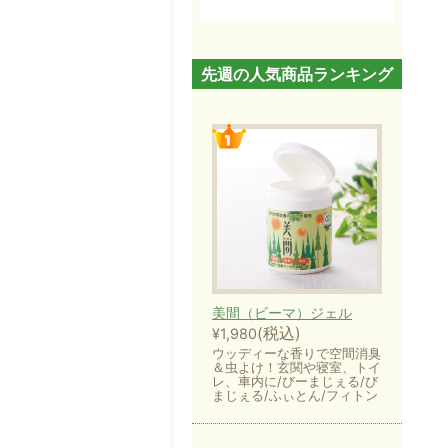
先週の人気商品ランキング
美間（ビーマ）ジェル
(税込)
¥1,980
ウッディーな香りで空間消臭
＆虫よけ！玄関や寝室、トイ
レ、車内に/びーまじぇる/び
まじぇる/ふぃとん/フィトン