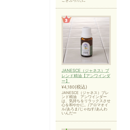
ごきぶり/だに
JANESCE（ジャネス）ブ
レンド精油【アンワインダ
ー】
(税込)
¥4,180
JANESCE（ジャネス）ブレ
ンド精油 アンワインダー
は、気持ちをリラックスさせ
心を和やかに。/アロマオイ
ル/あろま/じゃねす/あんわ
いんだー