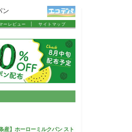
パン
マーレビュー |
サイトマップ
条産】ホーローミルクパン スト