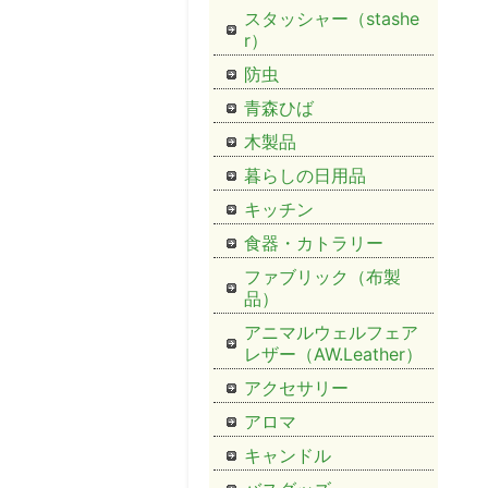
スタッシャー（stashe
r）
防虫
青森ひば
木製品
暮らしの日用品
キッチン
食器・カトラリー
ファブリック（布製
品）
アニマルウェルフェア
レザー（AW.Leather）
アクセサリー
アロマ
キャンドル