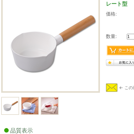
レート型
価格:
数量:
品質表示