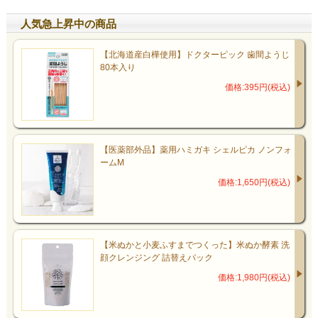
人気急上昇中の商品
【北海道産白樺使用】ドクターピック 歯間ようじ
80本入り
価格:395円(税込)
【医薬部外品】薬用ハミガキ シェルピカ ノンフォ
ームM
価格:1,650円(税込)
【米ぬかと小麦ふすまでつくった】米ぬか酵素 洗
顔クレンジング 詰替えパック
価格:1,980円(税込)