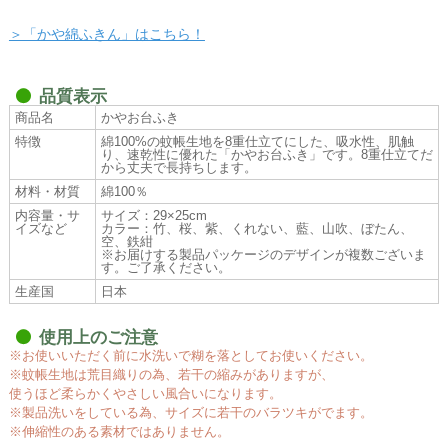
＞「かや綿ふきん」はこちら！
品質表示
商品名
かやお台ふき
特徴
綿100%の蚊帳生地を8重仕立てにした、吸水性、肌触
り、速乾性に優れた「かやお台ふき」です。8重仕立てだ
から丈夫で長持ちします。
材料・材質
綿100％
内容量・サ
サイズ：29×25cm
イズなど
カラー：竹、桜、紫、くれない、藍、山吹、ぼたん、
空、鉄紺
※お届けする製品パッケージのデザインが複数ございま
す。ご了承ください。
生産国
日本
使用上のご注意
※お使いいただく前に水洗いで糊を落としてお使いください。
※蚊帳生地は荒目織りの為、若干の縮みがありますが、
使うほど柔らかくやさしい風合いになります。
※製品洗いをしている為、サイズに若干のバラツキがでます。
※伸縮性のある素材ではありません。