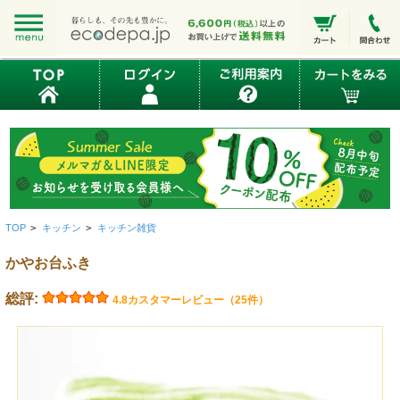
TOP
>
キッチン
>
キッチン雑貨
かやお台ふき
総評:
4.8
カスタマーレビュー（25件）