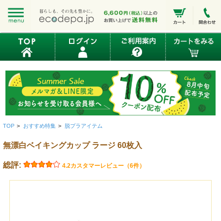
TOP
>
おすすめ特集
>
脱プラアイテム
無漂白ベイキングカップ ラージ 60枚入
総評:
4.2
カスタマーレビュー（6件）