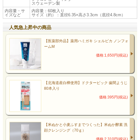
スウェーデン製
内容量・サ
内容量：60枚入り
イズなど
サイズ（約）：直径6.35×高さ3.3cm（底径4.8cm）
人気急上昇中の商品
【医薬部外品】薬用ハミガキ シェルピカ ノンフォ
ームM
価格:1,650円(税込)
【北海道産白樺使用】ドクターピック 歯間ようじ
80本入り
価格:395円(税込)
【米ぬかと小麦ふすまでつくった】米ぬか酵素 洗
顔クレンジング（70ｇ）
価格:2,310円(税込)