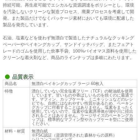
持続可能、再生産可能でエシカルな資源調達をポリシーとし、環境
を汚染しないクリーンな製造プロセス、廃棄プロセスを考慮して開
発。また製品だけでなくパッケージ素材においても環境に配慮した
製品を発売しています。
石油、塩素などを使わず無漂白で製造したナチュラルなクッキング
ペーパーやベイキングカップ、サンドイッチバッグ、またフェアト
レードのゴムを使用した炊事手袋、100%バイオマス原料を使用した
クリーンな着火剤など、商品のラインナップは多岐にわたります。
品質表示
商品名
無漂白ベイキングカップ ラージ 60枚入
特徴
漂白していない完全塩素フリー（TCF）の耐油紙を使用
しています。甘いものや香ばしいものを焼くのに最適で
す。マフィン、カップケーキ、ミニキッシュなどのレシ
ピでも、自然にはなれやすい性質があるため、ベーキン
グカップに付着することはありません。塩素をまったく
使用していないので、塩素や塩素誘導体が湖や川に排出
されることはありません。ラージサイズのベーキングカ
ップは、標準的なマフィン型やカップケーキ型にご使用
ください。
材料・材質
無漂白紙
※FSC認証（資源管理された森林からの原料）
シリコンコーティング