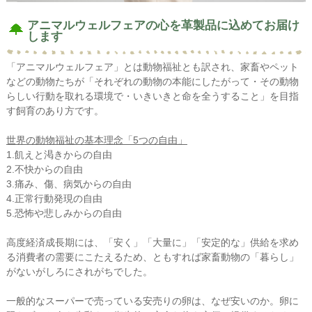
アニマルウェルフェアの心を革製品に込めてお届け
します
「アニマルウェルフェア」とは動物福祉とも訳され、家畜やペット
などの動物たちが「それぞれの動物の本能にしたがって・その動物
らしい行動を取れる環境で・いきいきと命を全うすること」を目指
す飼育のあり方です。
世界の動物福祉の基本理念「5つの自由」
1.飢えと渇きからの自由
2.不快からの自由
3.痛み、傷、病気からの自由
4.正常行動発現の自由
5.恐怖や悲しみからの自由
高度経済成長期には、「安く」「大量に」「安定的な」供給を求め
る消費者の需要にこたえるため、ともすれば家畜動物の「暮らし」
がないがしろにされがちでした。
一般的なスーパーで売っている安売りの卵は、なぜ安いのか。卵に