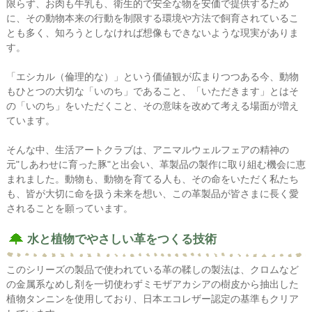
限らず、お肉も牛乳も、衛生的で安全な物を安価で提供するため
に、その動物本来の行動を制限する環境や方法で飼育されているこ
とも多く、知ろうとしなければ想像もできないような現実がありま
す。
「エシカル（倫理的な）」という価値観が広まりつつある今、動物
もひとつの大切な「いのち」であること、「いただきます」とはそ
の「いのち」をいただくこと、その意味を改めて考える場面が増え
ています。
そんな中、生活アートクラブは、アニマルウェルフェアの精神の
元"しあわせに育った豚"と出会い、革製品の製作に取り組む機会に恵
まれました。動物も、動物を育てる人も、その命をいただく私たち
も、皆が大切に命を扱う未来を想い、この革製品が皆さまに長く愛
されることを願っています。
水と植物でやさしい革をつくる技術
このシリーズの製品で使われている革の鞣しの製法は、クロムなど
の金属系なめし剤を一切使わずミモザアカシアの樹皮から抽出した
植物タンニンを使用しており、日本エコレザー認定の基準もクリア