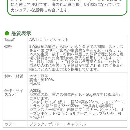
にも使えて便利です。底の丸い縁も優しい印象になっていて
カジュアルな服装にも合います。
品質表示
商品名
AW.Leather ポシェット
特徴
動物福祉の観点から誕生からと畜までの期間、ストレス
を最小限に抑え、家畜が健康的な生活がおくれるよう、
本来の生態・欲求・行動を尊重した飼育管理に努める農
場で飼育された食用動物の原皮を使用しています。ま
た、鞣し工程においてはクロム含有量０％にこだわり、
自然や人体に有害となる物質が排出されるリスクを最小
限にとどめた加工方法を採用しています。
材料・材質
本体：豚革
裏地：綿100%
日本製
仕様・サイ
約300g
ズなど
※本革の為、重さの個体差が10～20g程度生じる場合が
ございます。
【本体】サイズ（約）：幅32×高さ25cm、ショルダース
トラップ 幅2×長さ73〜132cm（金具含む/調節可）
※ファスナー式開閉、内側にファスナーポケット×1、オ
ープンポケット×2 ※ショルダーストラップ取り外し可
※箱入り
カラー
ブラック、ボルドー、キャラメル