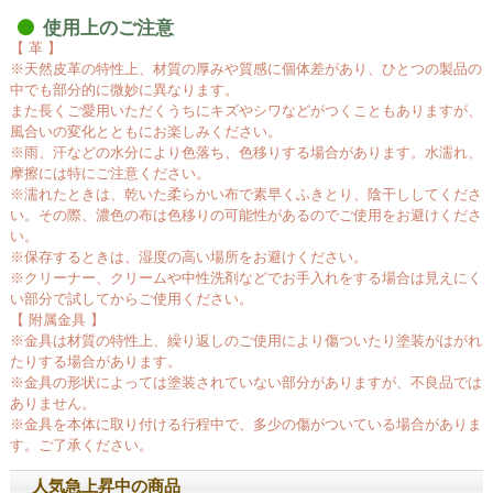
使用上のご注意
【 革 】
※天然皮革の特性上、材質の厚みや質感に個体差があり、ひとつの製品の
中でも部分的に微妙に異なります。
また長くご愛用いただくうちにキズやシワなどがつくこともありますが、
風合いの変化とともにお楽しみください。
※雨、汗などの水分により色落ち、色移りする場合があります。水濡れ、
摩擦には特にご注意ください。
※濡れたときは、乾いた柔らかい布で素早くふきとり、陰干ししてくださ
い。その際、濃色の布は色移りの可能性があるのでご使用をお避けくださ
い。
※保存するときは、湿度の高い場所をお避けください。
※クリーナー、クリームや中性洗剤などでお手入れをする場合は見えにく
い部分で試してからご使用ください。
【 附属金具 】
※金具は材質の特性上、繰り返しのご使用により傷ついたり塗装がはがれ
たりする場合があります。
※金具の形状によっては塗装されていない部分がありますが、不良品では
ありません。
※金具を本体に取り付ける行程中で、多少の傷がついている場合がありま
す。ご了承ください。
人気急上昇中の商品