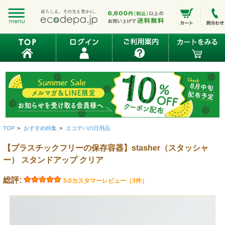
TOP
>
おすすめ特集
>
エコデパの日用品
【プラスチックフリーの保存容器】stasher（スタッシャ
ー） スタンドアップ クリア
総評:
5.0
カスタマーレビュー（3件）