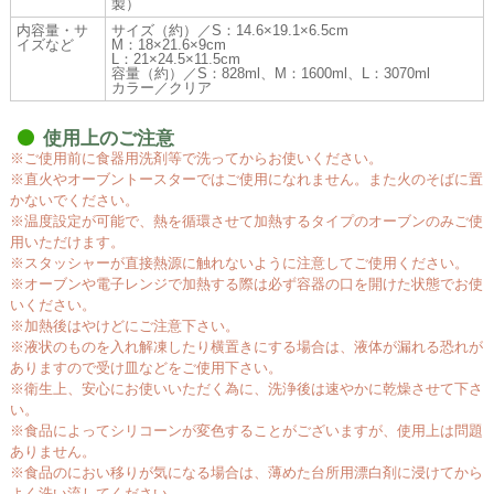
製）
内容量・サ
サイズ（約）／S：14.6×19.1×6.5cm
イズなど
M：18×21.6×9cm
L：21×24.5×11.5cm
容量（約）／S：828ml、M：1600ml、L：3070ml
カラー／クリア
使用上のご注意
※ご使用前に食器用洗剤等で洗ってからお使いください。
※直火やオーブントースターではご使用になれません。また火のそばに置
かないでください。
※温度設定が可能で、熱を循環させて加熱するタイプのオーブンのみご使
用いただけます。
※スタッシャーが直接熱源に触れないように注意してご使用ください。
※オーブンや電子レンジで加熱する際は必ず容器の口を開けた状態でお使
いください。
※加熱後はやけどにご注意下さい。
※液状のものを入れ解凍したり横置きにする場合は、液体が漏れる恐れが
ありますので受け皿などをご使用下さい。
※衛生上、安心にお使いいただく為に、洗浄後は速やかに乾燥させて下さ
い。
※食品によってシリコーンが変色することがございますが、使用上は問題
ありません。
※食品のにおい移りが気になる場合は、薄めた台所用漂白剤に浸けてから
よく洗い流してください。