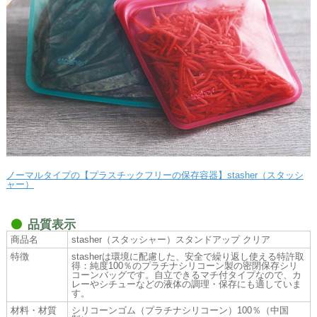
ノーマルタイプの【プラスチックフリーの保存容器】stasher（スタッシ
ャー）
品質表示
商品名
stasher（スタッシャー）スタンドアップ クリア
特徴
stasherは環境に配慮した、安全で繰り返し使える特許取
得：純度100％のプラチナシリコーン製の密閉保存シリ
コーンバッグです。自立できるマチ付タイプなので、カ
レーやシチューなどの液体の調理・保存にも適していま
す。
材料・材質
シリコーンゴム（プラチナシリコーン）100％（中国