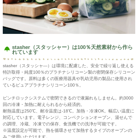
stasher（スタッシャー）は100％天然素材から作ら
れています
stasher（スタッシャ―）は環境に配慮した、安全で繰り返し使える
特許取得・純度100％のプラチナシリコーン製の密閉保存シリコーン
バッグです。原料は多くの医療用器具や乳幼児用の製品に使用され
ているピュアプラチナシリコーン100％。
ピンチロックシステムで密閉できるので液漏れもしません。約3000
回の冷凍・加熱に耐えられるから経済的。
耐熱温度は250℃、耐冷温度は-18℃。加熱・冷凍OK。幅広い温度に
対応しています。電子レンジ、コンベクションオーブン、湯せんで
の調理、冷蔵、冷凍での保存、食洗機での洗浄が可能です。
※温度設定が可能で、熱を循環させて加熱するタイプのオーブンの
みご使用いただけます。