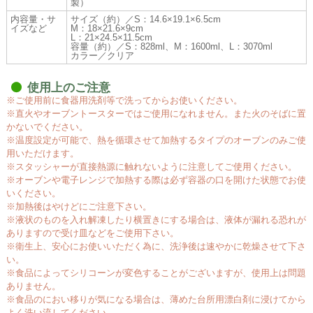
製）
内容量・サ
サイズ（約）／S：14.6×19.1×6.5cm
イズなど
M：18×21.6×9cm
L：21×24.5×11.5cm
容量（約）／S：828ml、M：1600ml、L：3070ml
カラー／クリア
使用上のご注意
※ご使用前に食器用洗剤等で洗ってからお使いください。
※直火やオーブントースターではご使用になれません。また火のそばに置
かないでください。
※温度設定が可能で、熱を循環させて加熱するタイプのオーブンのみご使
用いただけます。
※スタッシャーが直接熱源に触れないように注意してご使用ください。
※オーブンや電子レンジで加熱する際は必ず容器の口を開けた状態でお使
いください。
※加熱後はやけどにご注意下さい。
※液状のものを入れ解凍したり横置きにする場合は、液体が漏れる恐れが
ありますので受け皿などをご使用下さい。
※衛生上、安心にお使いいただく為に、洗浄後は速やかに乾燥させて下さ
い。
※食品によってシリコーンが変色することがございますが、使用上は問題
ありません。
※食品のにおい移りが気になる場合は、薄めた台所用漂白剤に浸けてから
よく洗い流してください。