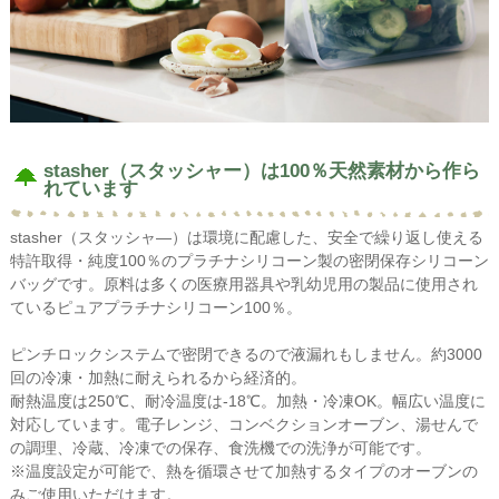
stasher（スタッシャー）は100％天然素材から作ら
れています
stasher（スタッシャ―）は環境に配慮した、安全で繰り返し使える
特許取得・純度100％のプラチナシリコーン製の密閉保存シリコーン
バッグです。原料は多くの医療用器具や乳幼児用の製品に使用され
ているピュアプラチナシリコーン100％。
ピンチロックシステムで密閉できるので液漏れもしません。約3000
回の冷凍・加熱に耐えられるから経済的。
耐熱温度は250℃、耐冷温度は-18℃。加熱・冷凍OK。幅広い温度に
対応しています。電子レンジ、コンベクションオーブン、湯せんで
の調理、冷蔵、冷凍での保存、食洗機での洗浄が可能です。
※温度設定が可能で、熱を循環させて加熱するタイプのオーブンの
みご使用いただけます。