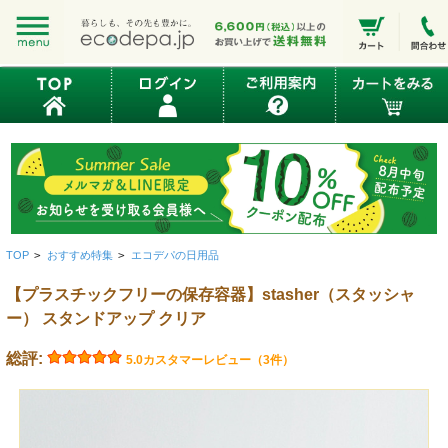
TOP
>
おすすめ特集
>
エコデパの日用品
【プラスチックフリーの保存容器】stasher（スタッシャ
ー） スタンドアップ クリア
総評:
5.0
カスタマーレビュー（3件）