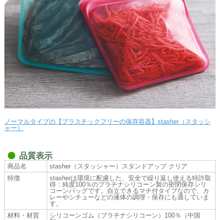
ノーマルタイプの【プラスチックフリーの保存容器】stasher（スタッシ
ャー）
品質表示
商品名
stasher（スタッシャー）スタンドアップ クリア
特徴
stasherは環境に配慮した、安全で繰り返し使える特許取
得：純度100％のプラチナシリコーン製の密閉保存シリ
コーンバッグです。自立できるマチ付タイプなので、カ
レーやシチューなどの液体の調理・保存にも適していま
す。
材料・材質
シリコーンゴム（プラチナシリコーン）100％（中国